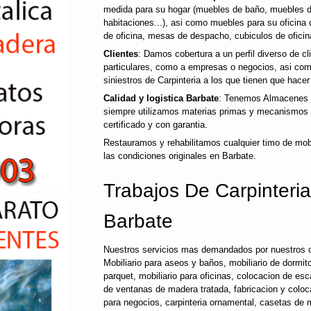
medida para su hogar (muebles de baño, muebles d
habitaciones...), asi como muebles para su oficina o
de oficina, mesas de despacho, cubiculos de oficina
Clientes
: Damos cobertura a un perfil diverso de c
particulares, como a empresas o negocios, asi co
siniestros de Carpinteria a los que tienen que hacer 
Calidad y logistica Barbate
: Tenemos Almacenes p
siempre utilizamos materias primas y mecanismos d
certificado y con garantia.
Restauramos y rehabilitamos cualquier timo de mobi
las condiciones originales en Barbate.
Trabajos De Carpinteria
Barbate
Nuestros servicios mas demandados por nuestros cl
Mobiliario para aseos y baños, mobiliario de dormitori
parquet, mobiliario para oficinas, colocacion de es
de ventanas de madera tratada, fabricacion y colo
para negocios, carpinteria ornamental, casetas de