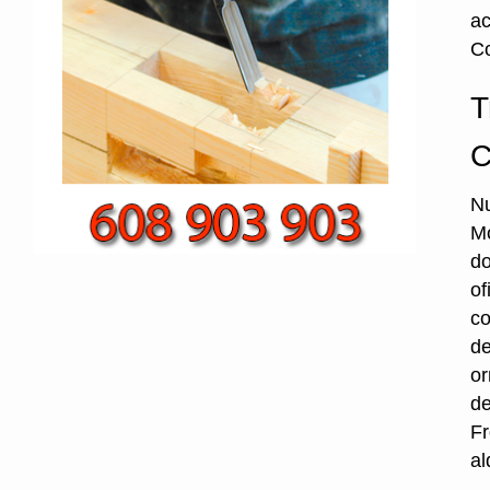
ac
Co
T
C
Nu
Mo
do
of
co
de
or
de
Fr
al