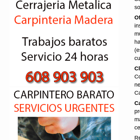
so
O
in
mu
ha
(e
cu
Cl
Co
ne
Ca
Ca
pr
ma
ce
Re