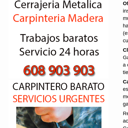
O
in
mu
ha
(e
cu
Cl
Ga
a 
ti
Ca
es
me
ga
Re
ac