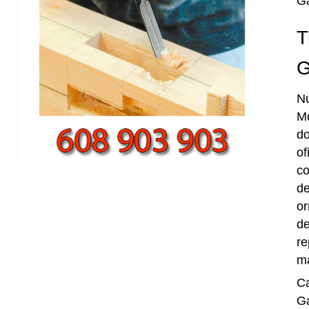
Ga
T
G
Nu
Mo
do
of
co
de
or
de
re
ma
Ca
Ga