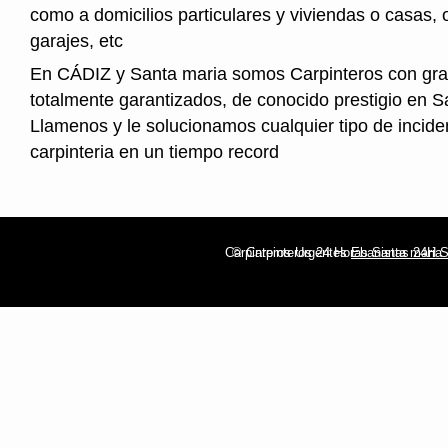
como a domicilios particulares y viviendas o casas, 
garajes, etc
En CÁDIZ y Santa maria somos Carpinteros con gra
totalmente garantizados, de conocido prestigio en S
Llamenos y le solucionamos cualquier tipo de incide
carpinteria en un tiempo record
Carpinteros Urgentes
© Carpinteros 24 Horas Santa maria
Ebanistas 24H S