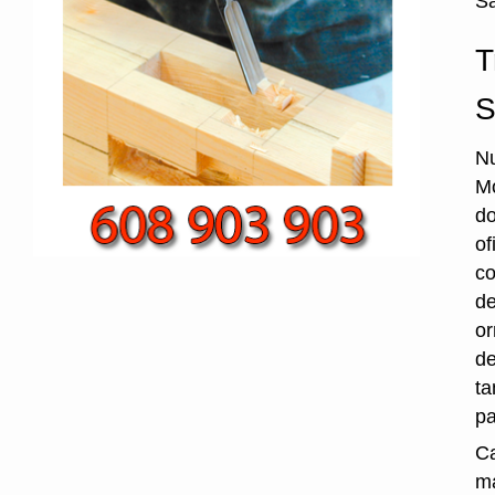
Sa
T
S
Nu
Mo
do
of
co
de
or
de
ta
pa
Ca
ma