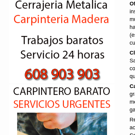
O
in
mu
ha
(e
cu
Cl
Sa
co
qu
Ca
gr
me
ga
Re
ac