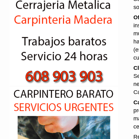
so
O
in
mu
ha
(e
cu
Cl
Se
ne
Ca
Ca
pr
ma
ce
Re