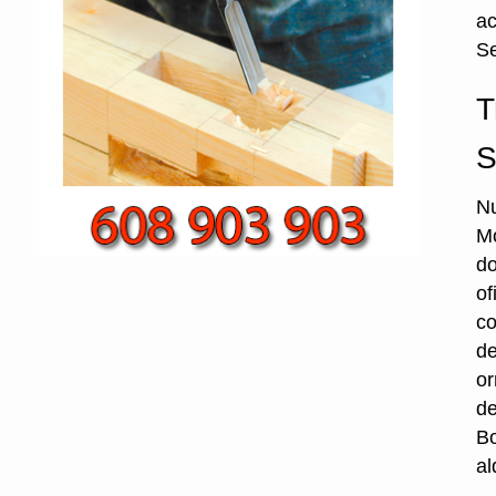
ac
Se
T
S
Nu
Mo
do
of
co
de
or
de
Bo
al