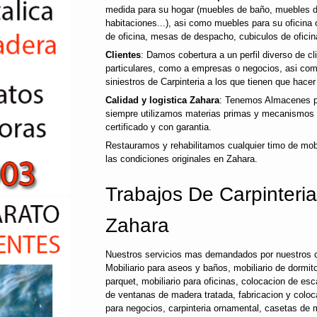
medida para su hogar (muebles de baño, muebles d
habitaciones...), asi como muebles para su oficina o
de oficina, mesas de despacho, cubiculos de oficin
Clientes
: Damos cobertura a un perfil diverso de c
particulares, como a empresas o negocios, asi co
siniestros de Carpinteria a los que tienen que hacer 
Calidad y logistica Zahara
: Tenemos Almacenes pr
siempre utilizamos materias primas y mecanismos d
certificado y con garantia.
Restauramos y rehabilitamos cualquier timo de mobi
las condiciones originales en Zahara.
Trabajos De Carpinteria
Zahara
Nuestros servicios mas demandados por nuestros cl
Mobiliario para aseos y baños, mobiliario de dormitori
parquet, mobiliario para oficinas, colocacion de es
de ventanas de madera tratada, fabricacion y colo
para negocios, carpinteria ornamental, casetas de