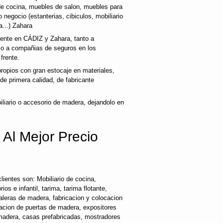
e cocina, muebles de salon, muebles para
 negocio (estanterias, cibiculos, mobiliario
a...) Zahara
liente en CÁDIZ y Zahara, tanto a
mo a compañias de seguros en los
frente.
opios con gran estocaje en materiales,
e primera calidad, de fabricante
liario o accesorio de madera, dejandolo en
 Al Mejor Precio
ientes son: Mobiliario de cocina,
os e infantil, tarima, tarima flotante,
caleras de madera, fabricacion y colocacion
cacion de puertas de madera, expositores
 madera, casas prefabricadas, mostradores